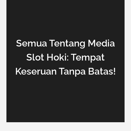
Semua Tentang Media
Slot Hoki: Tempat
Keseruan Tanpa Batas!