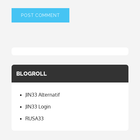
BLOGROLL
JIN33 Alternatif
JIN33 Login
RUSA33