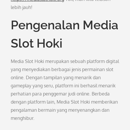
lebih jauh!
Pengenalan Media
Slot Hoki
Media Slot Hoki merupakan sebuah platform digital
yang menyediakan berbagai jenis permainan slot
online. Dengan tampilan yang menarik dan
gameplay yang seru, platform ini berhasil menarik
perhatian para penggemar judi online. Berbeda
dengan platform lain, Media Slot Hoki memberikan
pengalaman bermain yang menyenangkan dan
menghibur.