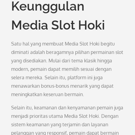
Keunggulan
Media Slot Hoki
Satu hal yang membuat Media Slot Hoki begitu
diminati adalah beragamnya pilihan permainan slot
yang disediakan. Mulai dari tema klasik hingga
modern, pemain dapat memilih sesuai dengan
selera mereka. Selain itu, platform ini juga
menawarkan bonus-bonus menarik yang dapat
meningkatkan keseruan bermain.
Selain itu, keamanan dan kenyamanan pemain juga
menjadi prioritas utama Media Slot Hoki. Dengan
sistem keamanan yang terjamin dan layanan
pelanggan yang responsif, pemain dapat bermain