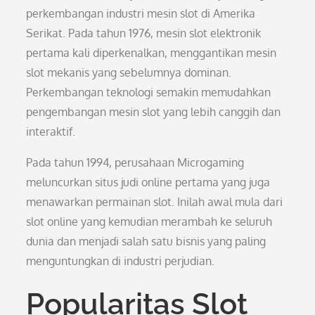
perkembangan industri mesin slot di Amerika
Serikat. Pada tahun 1976, mesin slot elektronik
pertama kali diperkenalkan, menggantikan mesin
slot mekanis yang sebelumnya dominan.
Perkembangan teknologi semakin memudahkan
pengembangan mesin slot yang lebih canggih dan
interaktif.
Pada tahun 1994, perusahaan Microgaming
meluncurkan situs judi online pertama yang juga
menawarkan permainan slot. Inilah awal mula dari
slot online yang kemudian merambah ke seluruh
dunia dan menjadi salah satu bisnis yang paling
menguntungkan di industri perjudian.
Popularitas Slot