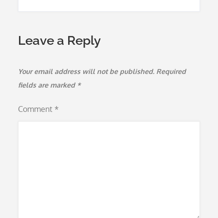
Leave a Reply
Your email address will not be published.
Required
fields are marked
*
Comment
*