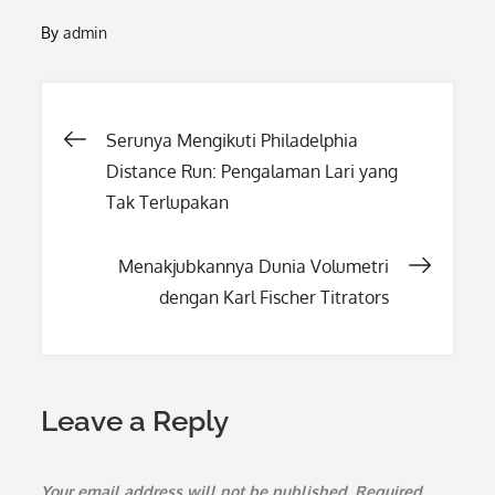
By
admin
Post
Serunya Mengikuti Philadelphia
Distance Run: Pengalaman Lari yang
navigation
Tak Terlupakan
Menakjubkannya Dunia Volumetri
dengan Karl Fischer Titrators
Leave a Reply
Your email address will not be published.
Required