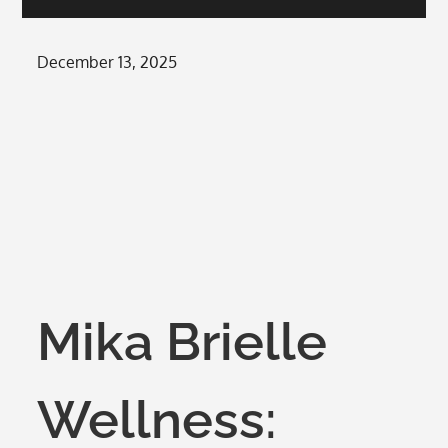
Posted
December 13, 2025
on
Mika Brielle
Wellness: