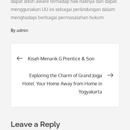
dapat lebih aware terhadap hak-haknya dan dapat
menggunakan UU ini sebagai perlindungan dalam
menghadapi berbagai permasalahan hukum.
By
admin
Post
Kisah Menarik G Prentice & Son
navigation
Exploring the Charm of Grand Jogja
Hotel: Your Home Away from Home in
Yogyakarta
Leave a Reply