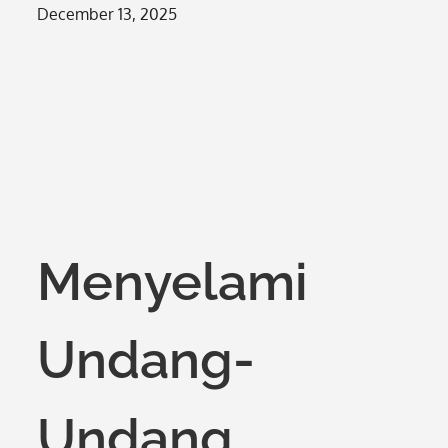
Posted
December 13, 2025
on
Menyelami
Undang-
Undang