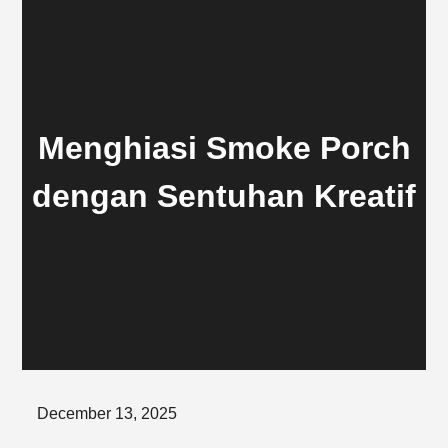
Menghiasi Smoke Porch
dengan Sentuhan Kreatif
Posted
December 13, 2025
on