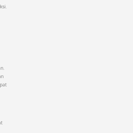
ksi.
n.
an
pat
at