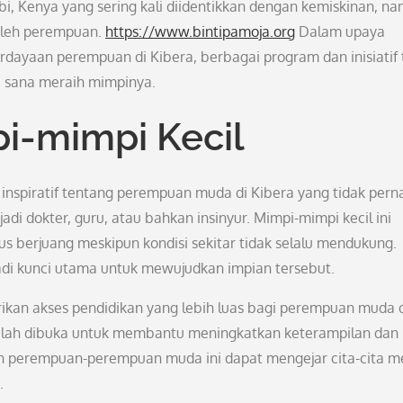
i, Kenya yang sering kali diidentikkan dengan kemiskinan, n
i oleh perempuan.
https://www.bintipamoja.org
Dalam upaya
ayaan perempuan di Kibera, berbagai program dan inisiatif 
 sana meraih mimpinya.
pi-mimpi Kecil
 inspiratif tentang perempuan muda di Kibera yang tidak pern
i dokter, guru, atau bahkan insinyur. Mimpi-mimpi kecil ini
s berjuang meskipun kondisi sekitar tidak selalu mendukung.
di kunci utama untuk mewujudkan impian tersebut.
rikan akses pendidikan yang lebih luas bagi perempuan muda 
telah dibuka untuk membantu meningkatkan keterampilan dan
n perempuan-perempuan muda ini dapat mengejar cita-cita m
.