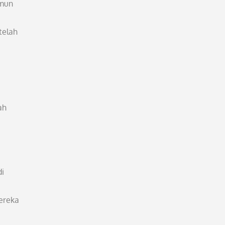
amun
telah
ah
di
ereka