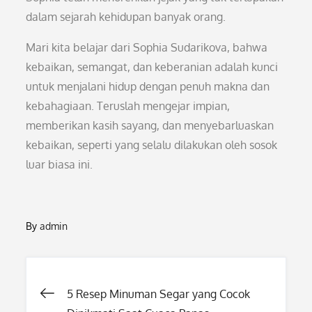
dalam sejarah kehidupan banyak orang.
Mari kita belajar dari Sophia Sudarikova, bahwa
kebaikan, semangat, dan keberanian adalah kunci
untuk menjalani hidup dengan penuh makna dan
kebahagiaan. Teruslah mengejar impian,
memberikan kasih sayang, dan menyebarluaskan
kebaikan, seperti yang selalu dilakukan oleh sosok
luar biasa ini.
By
admin
Post
5 Resep Minuman Segar yang Cocok