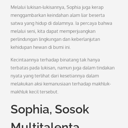
Melalui lukisan-lukisannya, Sophia juga kerap
menggambarkan keindahan alam liar beserta
satwa yang hidup di dalamnya. Ia percaya bahwa
melalui seni, kita dapat memperjuangkan
perlindungan lingkungan dan keberlanjutan
kehidupan hewan di bumi ini.
Kecintaannya terhadap binatang tak hanya
terbatas pada lukisan, namun juga dalam tindakan
nyata yang terlihat dari kesetiannya dalam
melakukan aksi kemanusiaan terhadap makhluk-
makhluk kecil tersebut.
Sophia, Sosok
Multitalenta