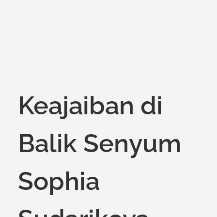
Keajaiban di
Balik Senyum
Sophia