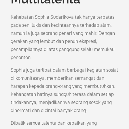
Kehebatan Sophia Sudarikova tak hanya terbatas
pada seni lukis dan kecintaannya terhadap alam,
namun ia juga seorang penari yang mahir. Dengan
gerakan yang lembut dan penuh ekspresi,
penampilannya di atas panggung selalu memukau
penonton.
Sophia juga terlibat dalam berbagai kegiatan sosial
di komunitasnya, memberikan semangat dan
harapan kepada orang-orang yang membutuhkan.
Kehangatan hatinya sungguh terasa dalam setiap
tindakannya, menjadikannya seorang sosok yang
dihormati dan dicintai banyak orang.
Dibalik semua talenta dan kebaikan yang