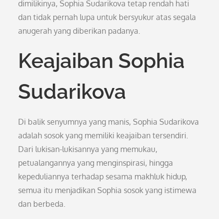
dimilikinya, Sophia Sudarikova tetap rendah hati
dan tidak pernah lupa untuk bersyukur atas segala
anugerah yang diberikan padanya.
Keajaiban Sophia
Sudarikova
Di balik senyumnya yang manis, Sophia Sudarikova
adalah sosok yang memiliki keajaiban tersendiri.
Dari lukisan-lukisannya yang memukau,
petualangannya yang menginspirasi, hingga
kepeduliannya terhadap sesama makhluk hidup,
semua itu menjadikan Sophia sosok yang istimewa
dan berbeda.