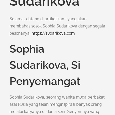
Sudarikova
Selamat datang di artikel kami yang akan
membahas sosok Sophia Sudarikova dengan segala
pesonanya.
https://sudarikova.com
Sophia
Sudarikova, Si
Penyemangat
Sophia Sudarikova, seorang wanita muda berbakat
asal Rusia yang telah menginspirasi banyak orang
melalui karyanya di dunia seni. Senyumnya yang