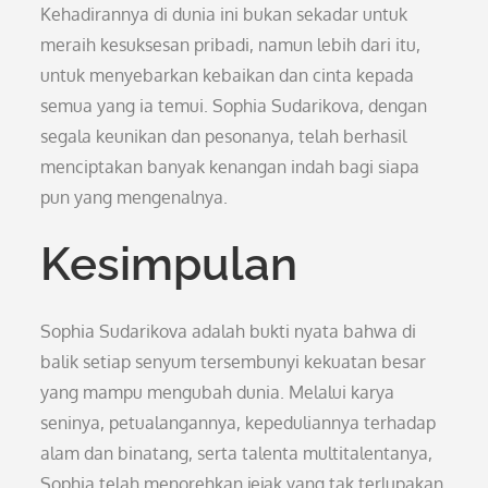
Kehadirannya di dunia ini bukan sekadar untuk
meraih kesuksesan pribadi, namun lebih dari itu,
untuk menyebarkan kebaikan dan cinta kepada
semua yang ia temui. Sophia Sudarikova, dengan
segala keunikan dan pesonanya, telah berhasil
menciptakan banyak kenangan indah bagi siapa
pun yang mengenalnya.
Kesimpulan
Sophia Sudarikova adalah bukti nyata bahwa di
balik setiap senyum tersembunyi kekuatan besar
yang mampu mengubah dunia. Melalui karya
seninya, petualangannya, kepeduliannya terhadap
alam dan binatang, serta talenta multitalentanya,
Sophia telah menorehkan jejak yang tak terlupakan