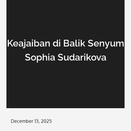
Keajaiban di Balik Senyum
Sophia Sudarikova
Posted
December 13, 2025
on