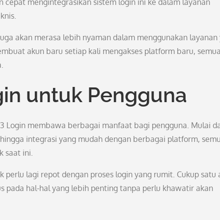
 cepat mengintegrasikan sistem login ini ke dalam layanan
knis.
 juga akan merasa lebih nyaman dalam menggunakan layanan
membuat akun baru setiap kali mengakses platform baru, semu
.
gin untuk Pengguna
IN33 Login membawa berbagai manfaat bagi pengguna. Mulai da
hingga integrasi yang mudah dengan berbagai platform, semu
 saat ini.
perlu lagi repot dengan proses login yang rumit. Cukup satu
 pada hal-hal yang lebih penting tanpa perlu khawatir akan