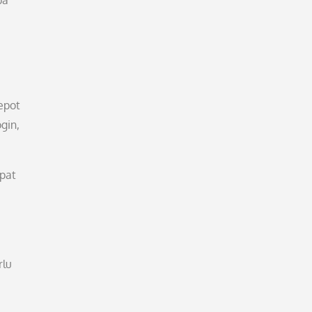
pa
epot
gin,
apat
,
rlu