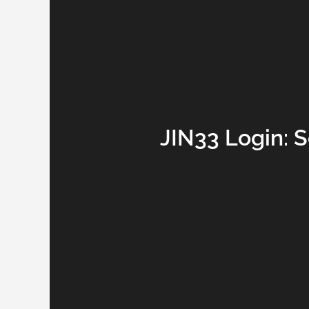
JIN33 Login: 