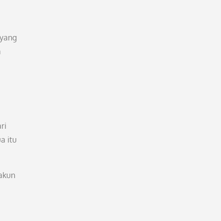
 yang
a
ri
a itu
 akun