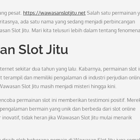
ang pesat.
https://wawasanslotjitu.net
Salah satu permainan 
laritasnya, ada satu nama yang sedang menjadi perbincangan
san Slot Jitu. Mari kita telusuri lebih dalam tentang fenomena 
n Slot Jitu
ternet sekitar dua tahun yang lalu. Kabarnya, permainan slot i
 terampil dan memiliki pengalaman di industri perjudian onlin
awasan Slot Jitu masih menjadi misteri hingga kini.
ncoba permainan slot ini memberikan testimoni positif. Mere
ngalaman bermain yang unik dan berbeda dari slot online
r inovatif, tidak heran jika Wawasan Slot Jitu mulai menarik