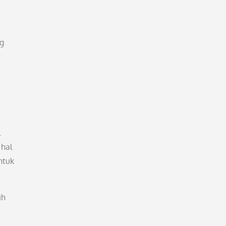
ng
.
 hal
ntuk
ih