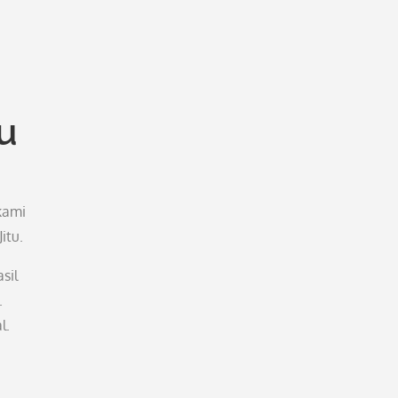
u
kami
itu.
sil
.
l.