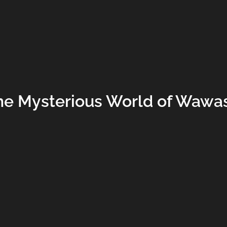
he Mysterious World of Wawas