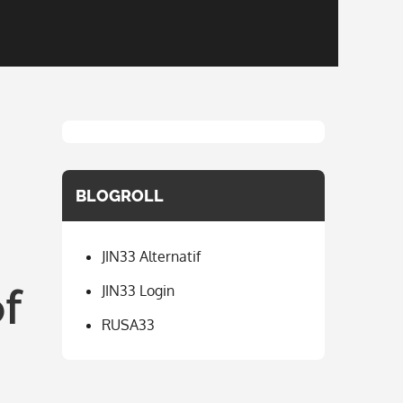
BLOGROLL
JIN33 Alternatif
f
JIN33 Login
RUSA33