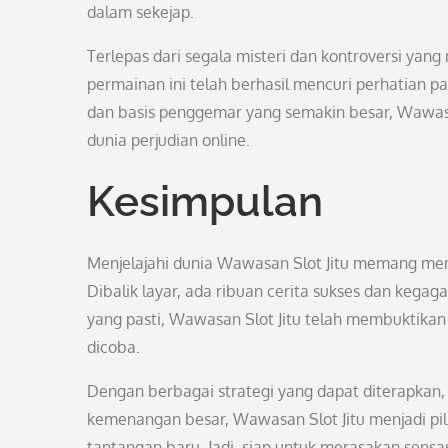
dalam sekejap.
Terlepas dari segala misteri dan kontroversi yang 
permainan ini telah berhasil mencuri perhatian p
dan basis penggemar yang semakin besar, Wawasan
dunia perjudian online.
Kesimpulan
Menjelajahi dunia Wawasan Slot Jitu memang mem
Dibalik layar, ada ribuan cerita sukses dan keg
yang pasti, Wawasan Slot Jitu telah membuktikan 
dicoba.
Dengan berbagai strategi yang dapat diterapka
kemenangan besar, Wawasan Slot Jitu menjadi pili
tantangan baru. Jadi, siap untuk merasakan sensa