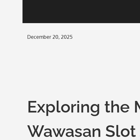
Posted
December 20, 2025
on
Exploring the 
Wawasan Slot 