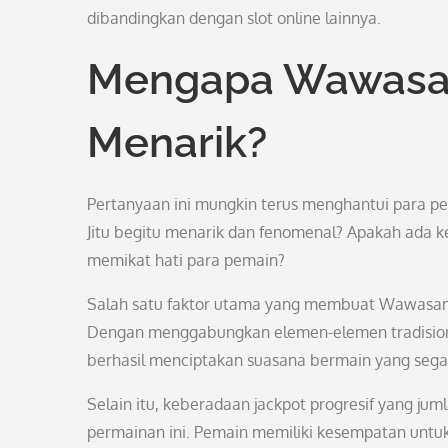
dibandingkan dengan slot online lainnya.
Mengapa Wawasan 
Menarik?
Pertanyaan ini mungkin terus menghantui para p
Jitu begitu menarik dan fenomenal? Apakah ada k
memikat hati para pemain?
Salah satu faktor utama yang membuat Wawasan S
Dengan menggabungkan elemen-elemen tradisional
berhasil menciptakan suasana bermain yang sega
Selain itu, keberadaan jackpot progresif yang ju
permainan ini. Pemain memiliki kesempatan unt