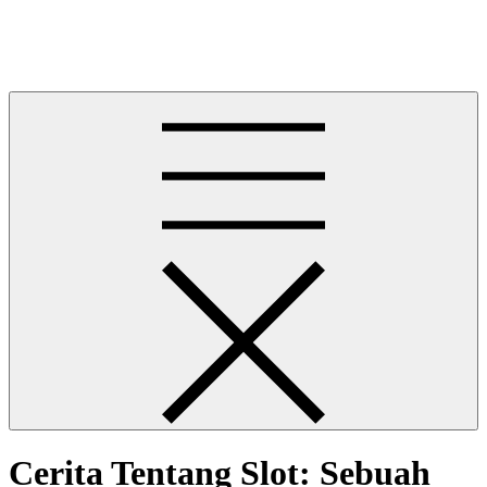
Skip
X Black Head Extraction
to
X Black Head Extraction
content
Cerita Tentang Slot: Sebuah