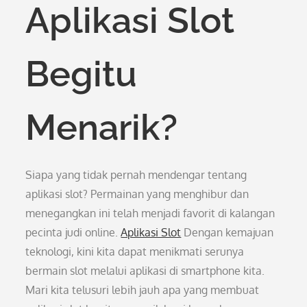
Aplikasi Slot
Begitu
Menarik?
Siapa yang tidak pernah mendengar tentang
aplikasi slot? Permainan yang menghibur dan
menegangkan ini telah menjadi favorit di kalangan
pecinta judi online.
Aplikasi Slot
Dengan kemajuan
teknologi, kini kita dapat menikmati serunya
bermain slot melalui aplikasi di smartphone kita.
Mari kita telusuri lebih jauh apa yang membuat