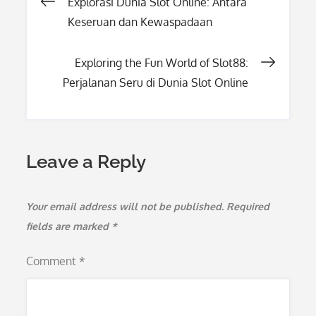
Post
Explorasi Dunia Slot Online: Antara
Keseruan dan Kewaspadaan
navigation
Exploring the Fun World of Slot88:
Perjalanan Seru di Dunia Slot Online
Leave a Reply
Your email address will not be published.
Required
fields are marked
*
Comment
*