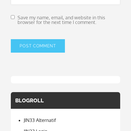
Save my name, email, and website in this
browser for the next time I comment.
BLOGROLL
JIN33 Alternatif