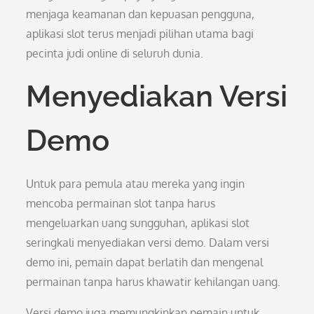
menjaga keamanan dan kepuasan pengguna,
aplikasi slot terus menjadi pilihan utama bagi
pecinta judi online di seluruh dunia.
Menyediakan Versi
Demo
Untuk para pemula atau mereka yang ingin
mencoba permainan slot tanpa harus
mengeluarkan uang sungguhan, aplikasi slot
seringkali menyediakan versi demo. Dalam versi
demo ini, pemain dapat berlatih dan mengenal
permainan tanpa harus khawatir kehilangan uang.
Versi demo juga memungkinkan pemain untuk