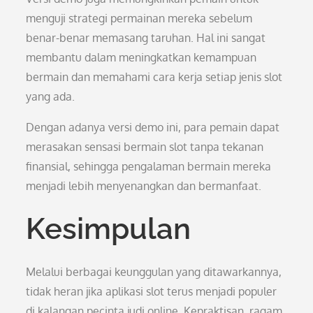
menguji strategi permainan mereka sebelum
benar-benar memasang taruhan. Hal ini sangat
membantu dalam meningkatkan kemampuan
bermain dan memahami cara kerja setiap jenis slot
yang ada.
Dengan adanya versi demo ini, para pemain dapat
merasakan sensasi bermain slot tanpa tekanan
finansial, sehingga pengalaman bermain mereka
menjadi lebih menyenangkan dan bermanfaat.
Kesimpulan
Melalui berbagai keunggulan yang ditawarkannya,
tidak heran jika aplikasi slot terus menjadi populer
di kalangan pecinta judi online. Kepraktisan, ragam